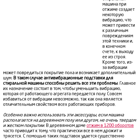
машина при
отжиме создает
некоторую
вибрацию, что
может привести
к различным
повреждениям
этой техники и,
в конечном
счете, к выходу
ее из строя.
Кроме того, из-
за вибрации
может повредиться покрытие пола и возникает дополнительный
шум.
В таком случае
антивибрационные подставки для
стиральной машины
способны решить все эти проблемы
. Главное
их назначение состоит в том, чтобы уменьшить вибрацию,
которая от работающего агрегата передается полу. Совсем
избавиться от вибрации невозможно, так как она является
отличительным свойством всех работающих приборов.
Особенно важно использовать эти аксессуары, если машина
располагается на деревянном полу или другом, не очень твердом
и жестком покрытии
. В деревянном доме
отжим в 1200 оборотов
часто приводит к тому, что практически все в нем дрожит и
трясется. С помощью таких подставок удается существенно