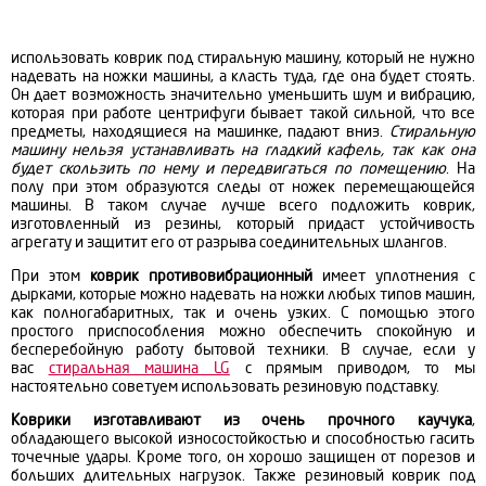
использовать
коврик под стиральную машину, который не нужно
надевать на ножки машины, а класть туда, где она будет стоять.
Он дает возможность значительно уменьшить шум и вибрацию,
которая при работе центрифуги бывает такой сильной, что все
предметы, находящиеся на машинке, падают вниз.
Стиральную
машину нельзя устанавливать на гладкий кафель, так как она
будет скользить по нему и передвигаться по помещению
. На
полу при этом образуются следы от ножек перемещающейся
машины. В таком случае лучше всего подложить коврик,
изготовленный из резины, который придаст устойчивость
агрегату и защитит его от разрыва соединительных шлангов.
При этом
коврик противовибрационный
имеет уплотнения с
дырками, которые можно надевать на ножки любых типов машин,
как полногабаритных, так и очень узких. С помощью этого
простого приспособления можно обеспечить спокойную и
бесперебойную работу бытовой техники. В случае, если у
вас
стиральная машина LG
с прямым приводом, то мы
настоятельно советуем использовать резиновую подставку.
Коврики изготавливают из очень прочного каучука
,
обладающего высокой износостойкостью и способностью гасить
точечные удары. Кроме того, он хорошо защищен от порезов и
больших длительных нагрузок. Также
резиновый коврик под