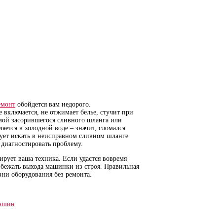
емонт
обойдется вам недорого.
 включается, не отжимает белье, стучит при
мой засорившегося сливного шланга или
яется в холодной воде – значит, сломался
ует искать в неисправном сливном шланге
диагностировать проблему.
ирует ваша техника. Если удастся вовремя
збежать выхода машинки из строя. Правильная
ни оборудования без ремонта.
машин