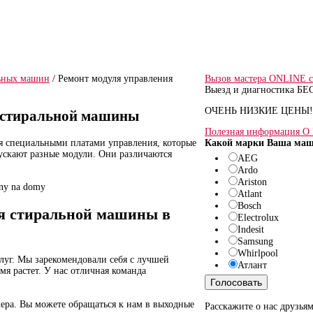
Соблюдени
арантия на
Мастера пунктуальны
озвученных
аботу мастера
вежливы опрятны
началом ра
льных машин
/ Ремонт модуля управления
Вызов мастера ONLINE с 
Выезд и диагностика Б
ОЧЕНЬ НИЗКИЕ ЦЕНЫ!
 стиральной машины
Полезная информация 
 специальными платами управления, которые
Какой марки Ваша ма
ускают разные модули. Они различаются
AEG
Ardo
Ariston
Atlant
Bosch
ия стиральной машины в
Electrolux
Indesit
Samsung
Whirlpool
луг. Мы зарекомендовали себя с лучшей
Атлант
мя растет. У нас отличная команда
Голосовать
ера. Вы можете обращаться к нам в выходные
Расскажите о нас друзьям