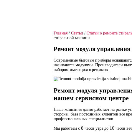
Бесплатный
Г
выезд мастера
р
Главная
/
Статьи
/
Статьи о ремонте стира
стиральной машины
Ремонт модуля управления
Современные бытовые приборы оснащаются
называются модулями. Производители вып
набором имеющихся режимов.
Ремонт модуля управлен
нашем сервисном центре
Наша компания давно работает на рынке ус
стороны, база постоянных клиентов все вре
профессиональных специалистов.
8
10
Мы работаем с
часов утра до
часов веч