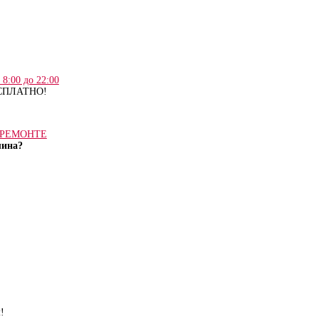
е сроков
Срочно выезд мастера
 перед
в день обращения
бот
8:00 до 22:00
ЕСПЛАТНО!
О РЕМОНТЕ
шина?
!