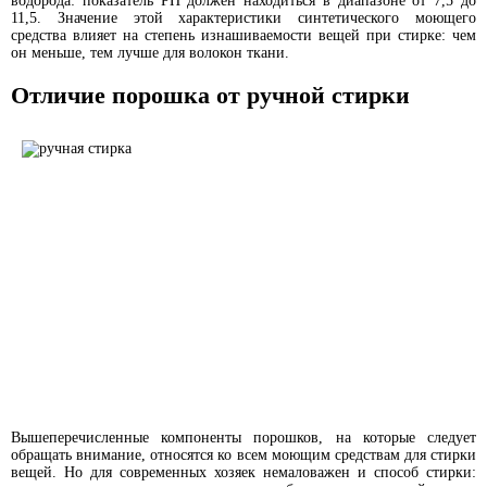
водорода: показатель PH должен находиться в диапазоне от 7,5 до
11,5. Значение этой характеристики синтетического моющего
средства влияет на степень изнашиваемости вещей при стирке: чем
он меньше, тем лучше для волокон ткани.
Отличие порошка от ручной стирки
Вышеперечисленные компоненты порошков, на которые следует
обращать внимание, относятся ко всем моющим средствам для стирки
вещей. Но для современных хозяек немаловажен и способ стирки: