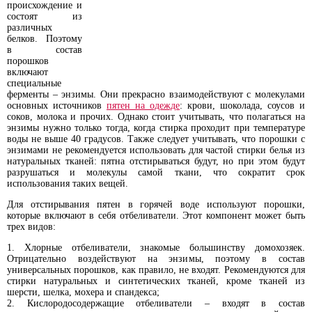
происхождение и
состоят из
различных
белков. Поэтому
в состав
порошков
включают
специальные
ферменты – энзимы. Они прекрасно взаимодействуют с молекулами
основных источников
пятен на одежде
: крови, шоколада, соусов и
соков, молока и прочих. Однако стоит учитывать, что полагаться на
энзимы нужно только тогда, когда стирка проходит при температуре
воды не выше 40 градусов. Также следует учитывать, что порошки с
энзимами не рекомендуется использовать для частой стирки белья из
натуральных тканей: пятна отстирываться будут, но при этом будут
разрушаться и молекулы самой ткани, что сократит срок
использования таких вещей.
Для отстирывания пятен в горячей воде используют порошки,
которые включают в себя отбеливатели. Этот компонент может быть
трех видов:
Хлорные отбеливатели, знакомые большинству домохозяек.
Отрицательно воздействуют на энзимы, поэтому в состав
универсальных порошков, как правило, не входят. Рекомендуются для
стирки натуральных и синтетических тканей, кроме тканей из
шерсти, шелка, мохера и спандекса;
Кислородосодержащие отбеливатели – входят в состав