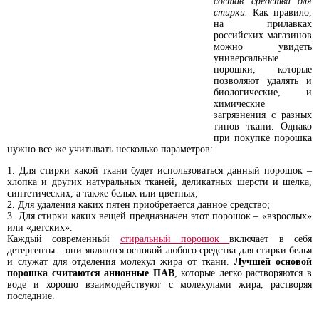
состав средства для
стирки.
Как правило,
на прилавках
российских магазинов
можно увидеть
универсальные
порошки, которые
позволяют удалять и
биологические, и
химические
загрязнения с разных
типов ткани. Однако
при покупке порошка
нужно все же учитывать несколько параметров:
Для стирки какой ткани будет использоваться данный порошок –
хлопка и других натуральных тканей, деликатных шерсти и шелка,
синтетических, а также белых или цветных;
Для удаления каких пятен приобретается данное средство;
Для стирки каких вещей предназначен этот порошок – «взрослых»
или «детских».
Каждый современный
стиральный порошок
включает в себя
детергенты – они являются основой любого средства для стирки белья
и служат для отделения молекул жира от ткани.
Лучшей основой
порошка считаются анионные ПАВ
, которые легко растворяются в
воде и хорошо взаимодействуют с молекулами жира, растворяя
последние.