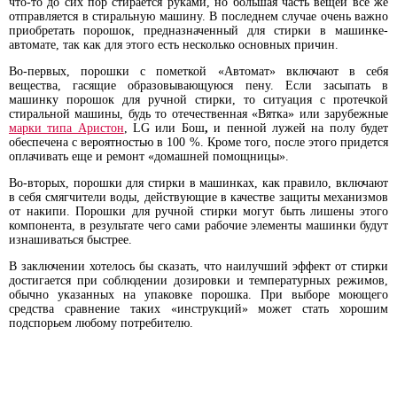
что-то до сих пор стирается руками, но большая часть вещей все же
отправляется в стиральную машину. В последнем случае очень важно
приобретать порошок, предназначенный для стирки в машинке-
автомате, так как для этого есть несколько основных причин.
Во-первых, порошки с пометкой «Автомат» включают в себя
вещества, гасящие образовывающуюся пену. Если засыпать в
машинку порошок для ручной стирки, то ситуация с протечкой
стиральной машины, будь то отечественная «Вятка» или зарубежные
марки типа Аристон
, LG или Бош
,
и пенной лужей на полу будет
обеспечена с вероятностью в 100 %. Кроме того, после этого придется
оплачивать еще и ремонт «домашней помощницы».
Во-вторых, порошки для стирки в машинках, как правило, включают
в себя смягчители воды, действующие в качестве защиты механизмов
от накипи. Порошки для ручной стирки могут быть лишены этого
компонента, в результате чего сами рабочие элементы машинки будут
изнашиваться быстрее.
В заключении хотелось бы сказать, что наилучший эффект от стирки
достигается при соблюдении дозировки и температурных режимов,
обычно указанных на упаковке порошка. При выборе моющего
средства сравнение таких «инструкций» может стать хорошим
подспорьем любому потребителю.