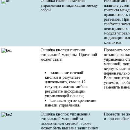
Ошибка связи элементов
Необходимо п
управления и индикации между
наличие устой
собой.
контакта межд
правильность 
разъемов. При
требуется заме
неисправного 
модуля управл
индикации или
контактов.
Ошибка кнопки питания
Проверить сос
стиральной машины. Причиной
питания на па
может стать:
управления ст
машиной, поп
вернуть зали
залипание сетевой
первоначально
кнопки в результате
Если попытки 
длительного, свыше 12
успехом, необ
секунд, нажатия, либо в
заменить пане
результате деформации
управляющей панели;
слишком тугое крепление
панели управления.
Ошибка кнопок управления
Провести те ж
стиральной машиной за
и при ошибке 
исключением сетевой. также
может быть вызвана залипанием