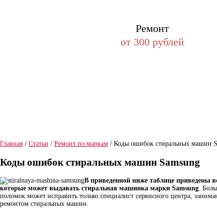
Ремонт
от 300 рублей
Бесплатный
Гарантия на
Мас
выезд мастера
работу мастера
веж
Главная
/
Статьи
/
Ремонт по маркам
/ Коды ошибок стиральных машин 
Коды ошибок стиральных машин Samsung
В приведенной ниже таблице приведены в
которые может выдавать стиральная машинка марки Samsung
. Бол
поломок может исправить только специалист сервисного центра, заним
ремонтом стиральных машин.