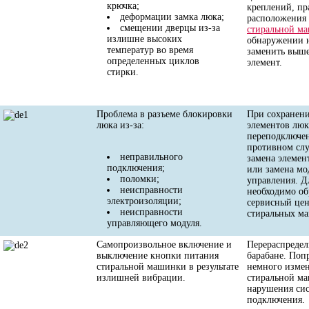
крючка;
креплений, пр
деформации замка люка;
расположения
смещении дверцы из-за
стиральной м
излишне высоких
обнаружении 
температур во время
заменить выше
определенных циклов
элемент.
стирки.
Проблема в разъеме блокировки
При сохранени
люка из-за:
элементов люка
переподключен
противном слу
неправильного
замена элемен
подключения;
или замена мо
поломки;
управления. Д
неисправности
необходимо об
электроизоляции;
сервисный цен
неисправности
стиральных м
управляющего модуля.
Самопроизвольное включение и
Перераспредел
выключение кнопки питания
барабане. Поп
стиральной машинки в результате
немного изме
излишней вибрации.
стиральной м
нарушения сис
подключения.