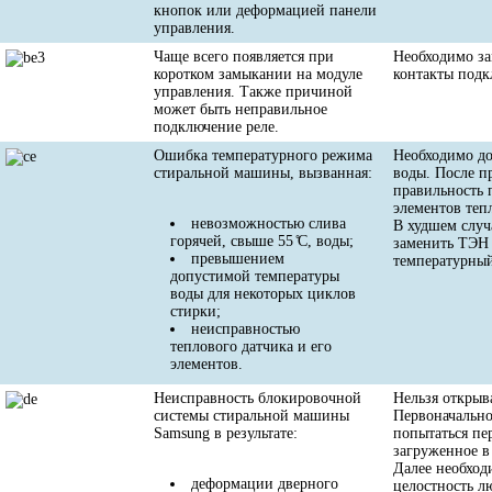
кнопок или деформацией панели
управления.
Чаще всего появляется при
Необходимо з
коротком замыкании на модуле
контакты подк
управления. Также причиной
может быть неправильное
подключение реле.
Ошибка температурного режима
Необходимо до
стиральной машины, вызванная:
воды. После п
правильность 
элементов теп
невозможностью слива
В худшем случ
горячей, свыше 55 ̊С, воды;
заменить ТЭН
превышением
температурный
допустимой температуры
воды для некоторых циклов
стирки;
неисправностью
теплового датчика и его
элементов.
Неисправность блокировочной
Нельзя открыв
системы стиральной машины
Первоначально
Samsung в результате:
попытаться пе
загруженное в 
Далее необход
деформации дверного
целостность л