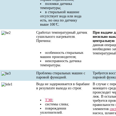
поломки датчика
температуры;
в стиральной машине
отсутствует вода или вода
есть, но она по датчику
выше 100 ̊С.
Сработал температурный датчик
При выдаче д
сушильного нагревателя.
несильно наж
Причина:
центральную 
данная операц
необходимо за
особенность стиральных
температурный
машин производителя;
неисправность датчика
температуры.
Проблема стиральных машин с
Требуется вос
паровой функцией.
паровой функ
Вода не задерживается в барабане
В случае с пе
в результате выхода из строя:
моющего средс
происходит че
люк. В осталь
ТЭН
;
требуется пров
системы слива;
правильности
повреждении
элементов
сис
уплотнителей.
насоса, шланг