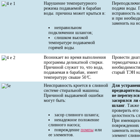
Нарушение температурного
Переподключи
режима подаваемой в барабан
подачи воды. 
воды. причина может крыться в:
исправность н
и при необход
заменить на н
неправильном
подключении шлангов;
слишком высокой
температуре подаваемой
горячей воды.
Возникает во время выполнения
Провести диаг
программы деликатной стирки.
термодатчика 
Причиной служит то, что вода,
необходимости
подаваемая в барабан, имеет
старый ТЭН н
температуру свыше 50 ̊С.
Неисправность кроется в сливной
Для устранен
системе стиральной машины.
предваритель
Причиной выдаваемой ошибки
не перегнулся
могут быть:
засорился ли
шланг
. Также
проверить его
засор сливного шланга;
целостность сл
ненадежное положение
При имеющих
сливного насоса;
повреждениях
повреждение
помпы
или
заменить исп
ее элементов.
элемент сливн