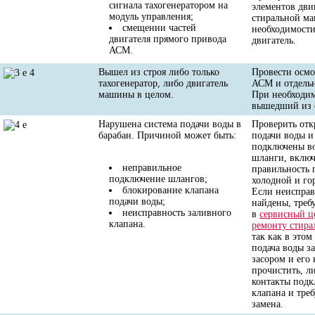
сигнала тахогенератором на
элементов дви
модуль управления;
стиральной м
смещении частей
необходимости
двигателя прямого привода
двигатель.
АСМ.
Вышел из строя либо только
Провести осмо
тахогенератор, либо двигатель
АСМ и отдельн
машины в целом.
При необходим
вышедший из с
Нарушена система подачи воды в
Проверить отк
барабан. Причиной может быть:
подачи воды и
подключены в
шланги, включ
неправильное
правильность 
подключение шлангов;
холодной и го
блокирование клапана
Если неисправ
подачи воды;
найдены, требу
неисправность заливного
в
сервисный ц
клапана.
ремонту стир
так как в этом
подача воды з
засором и его 
прочистить, л
контакты под
клапана и треб
замена.