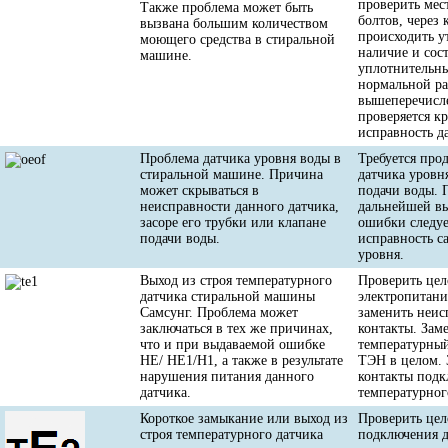
проверить мес
Также проблема может быть
болтов, через
вызвана большим количеством
происходить у
моющего средства в стиральной
наличие и сос
машине.
уплотнительн
нормальной ра
вышеперечисл
проверяется к
исправность д
Проблема датчика уровня воды в
Требуется про
стиральной машине. Причина
датчика уровн
может скрываться в
подачи воды. 
неисправности данного датчика,
дальнейшей вы
засоре его трубки или клапане
ошибки следуе
подачи воды.
исправность с
уровня.
Выход из строя температурного
Проверить цел
датчика стиральной машины
электропитан
Самсунг. Проблема может
заменить неис
заключаться в тех же причинах,
контакты. Зам
что и при выдаваемой ошибке
температурный
HE/ HE1/H1, а также в результате
ТЭН в целом. 
нарушения питания данного
контакты под
датчика.
температурног
Короткое замыкание или выход из
Проверить цел
строя температурного датчика
подключения д