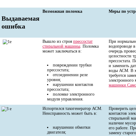
Возможная поломка
Меры по уст
Выдаваемая
ошибка
Вышло из строя
прессостат
При нормальн
стиральной машины
. Поломка
водопроводе в
может заключаться в:
очередь прове
целостности т
прессостата. П
повреждении трубки
и заменить да
прессостата;
воды АСМ. В х
отсоединении реле
требуется заме
уровня;
электронного 
нарушении контактов
машинки Самс
прессостата;
поломке электронного
модуля управления.
Испортился тахогенератор АСМ.
Проверить цел
Неисправность может быть в:
контактов эле
стиральной м
наличие мусо
нарушении обмотки
его работе. Пр
двигателя;
замену старого