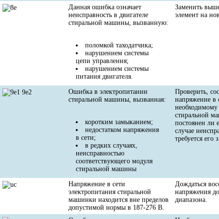
Данная ошибка означает
Заменить выш
неисправность в двигателе
элемент на но
стиральной машины, вызванную:
поломкой таходатчика;
нарушением системы
цепи управления;
нарушением системы
питания двигателя.
Ошибка в электропитании
Проверить, со
стиральной машины, вызванная:
напряжение в 
необходимому 
стиральной м
коротким замыканием;
постоянен ли е
недостатком напряжения
случае неиспр
в сети;
требуется его 
в редких случаях,
неисправностью
соответствующего модуля
стиральной машины
Напряжение в сети
Дождаться вос
электропитания стиральной
напряжения д
машинки находится вне пределов
диапазона.
допустимой нормы в 187-276 В.