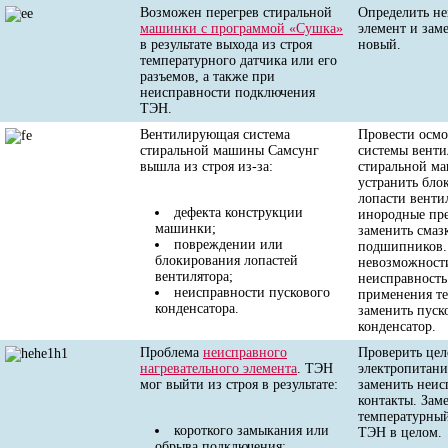
Возможен перегрев стиральной
Определить н
машинки с программой «Сушка»
элемент и заме
в результате выхода из строя
новый.
температурного датчика или его
разъемов, а также при
неисправности подключения
ТЭН.
Вентилирующая система
Провести осмо
стиральной машины Самсунг
системы вент
вышла из строя из-за:
стиральной м
устранить бл
лопасти венти
дефекта конструкции
инородные пр
машинки;
заменить смаз
повреждении или
подшипников.
блокирования лопастей
невозможност
вентилятора;
неисправность
неисправности пускового
применения те
конденсатора.
заменить пуск
конденсатор.
Проблема
неисправного
Проверить цел
нагревательного элемента
. ТЭН
электропитан
мог выйти из строя в результате:
заменить неис
контакты. Зам
температурный
короткого замыкания или
ТЭН в целом.
обрыва подключения;