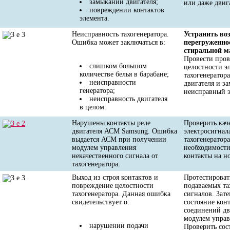
замыкании двигателя;
или даже двиг
повреждении контактов
элемента.
Неисправность тахогенератора.
Устранить в
Ошибка может заключаться в:
перегруженно
стиральной 
Провести пров
слишком большом
целостности э
количестве белья в барабане;
тахогенератора
неисправности
двигателя и з
генератора;
неисправный э
неисправность двигателя
в целом.
Нарушены контакты реле
Проверить кач
двигателя АСМ Samsung. Ошибка
электросигнал
выдается АСМ при получении
тахогенератор
модулем управления
необходимости
некачественного сигнала от
контакты на н
тахогенератора.
Выход из строя контактов и
Протестироват
повреждение целостности
подаваемых та
тахогенератора. Данная ошибка
сигналов. Зат
свидетельствует о:
состояние кон
соединений дв
модулем управ
нарушении подачи
Проверить сос